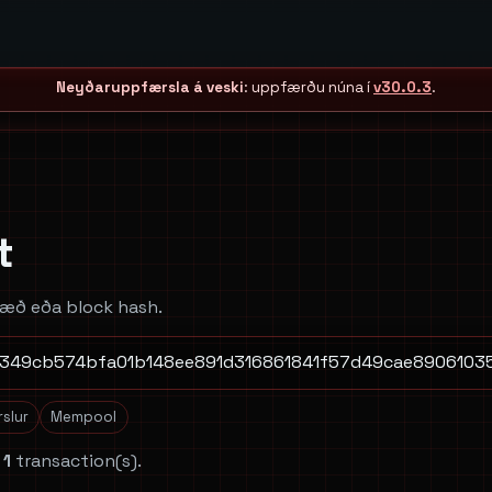
Neyðaruppfærsla á veski
: uppfærðu núna í
v30.0.3
.
t
hæð eða block hash.
rslur
Mempool
h
1
transaction(s).