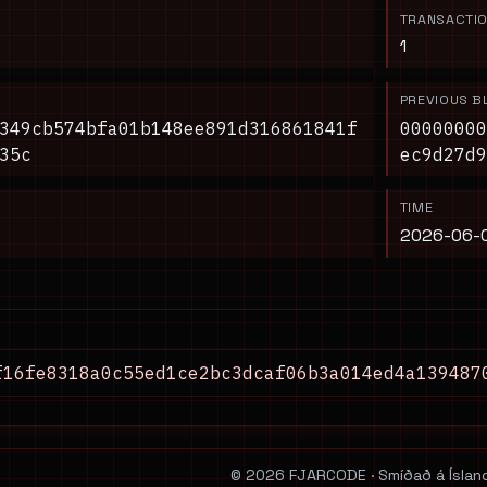
TRANSACTI
1
PREVIOUS B
349cb574bfa01b148ee891d316861841f
00000000
35c
ec9d27d9
TIME
2026-06-0
f16fe8318a0c55ed1ce2bc3dcaf06b3a014ed4a139487
© 2026 FJARCODE · Smíðað á Ísland