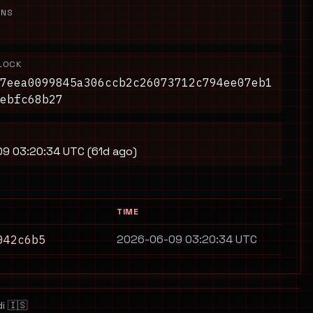
ONS
LOCK
7eea0099845a306ccb2c26073712c794ee07eb1
ebfc68b27
9 03:20:34 UTC (61d ago)
TIME
2026-06-09 03:20:34 UTC
042c6b5
i 🇮🇸