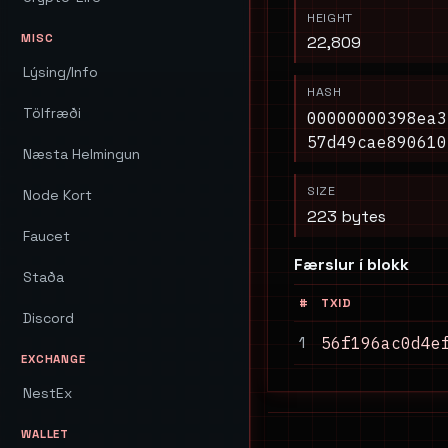
HEIGHT
MISC
22,809
Lýsing/Info
HASH
Tölfræði
00000000398ea3
57d49cae890610
Næsta Helmingun
SIZE
Node Kort
223 bytes
Faucet
Færslur í blokk
Staða
#
TXID
Discord
1
56f196ac0d4e
EXCHANGE
NestEx
WALLET