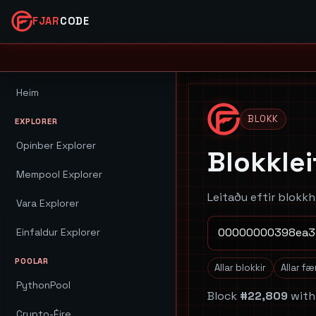
FJAR
CODE
Heim
BLOKK
EXPLORER
Opinber Explorer
Blokklei
Mempool Explorer
Leitaðu eftir blokk
Vara Explorer
Einfaldur Explorer
POOLAR
Allar blokkir
Allar fæ
PythonPool
Block
#22,809
wit
Crypto-Éire