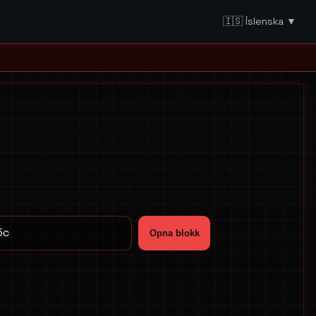
🇮🇸 Íslenska ▼
Opna blokk