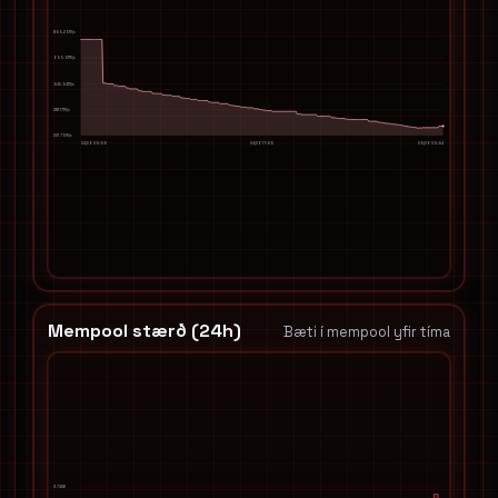
859.29TH/s
699.91TH/s
540.54TH/s
381.17TH/s
221.79TH/s
04/06 05:55
04/06 17:55
05/06 05:54
Mempool stærð (24h)
Bæti í mempool yfir tíma
3.74KB