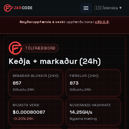
FJAR
CODE
🇮🇸 Íslenska ▼
Menu
Neyðaruppfærsla á veski
: uppfærðu núna í
v30.0.3
.
TÖLFRÆÐIBORÐ
Keðja + markaður (24h)
MÍNAÐAR BLOKKIR (24H)
FÆRSLUR (24H)
857
873
Síðustu 24h
Síðustu 24h
NÝJASTA VERÐ
NÚVERANDI HASHRATE
$0.00080087
14.25GH/s
-0.20% 24h
Nýjasta mæling