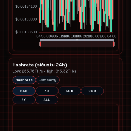
Hashrate (síðustu 24h)
Low: 265.76TH/s · High: 815.32TH/s
Hashrate
Difficulty
24H
7D
30D
90D
1Y
ALL