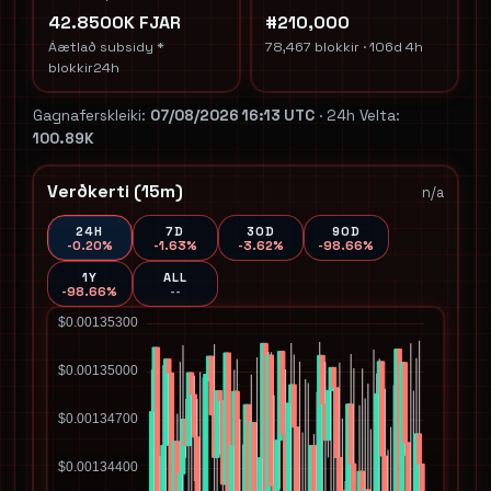
42.8500K FJAR
#210,000
Áætlað subsidy *
78,467 blokkir · 106d 4h
blokkir24h
Gagnaferskleiki:
07/08/2026 16:13 UTC
· 24h Velta:
100.89K
Verðkerti (15m)
n/a
24H
7D
30D
90D
-0.20%
-1.63%
-3.62%
-98.66%
1Y
ALL
-98.66%
--