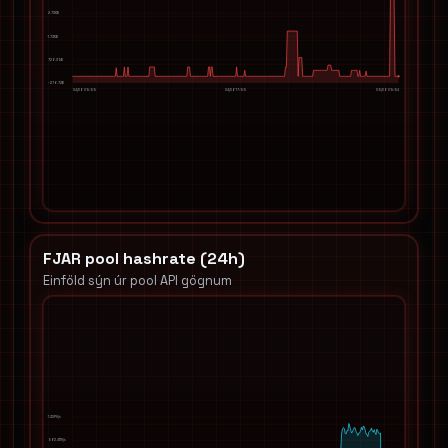
2.73KB
1.73KB
726.39B
-276.72B
04/06 05:55
04/06 17:55
05/06 05:54
FJAR pool hashrate (24h)
Einföld sýn úr pool API gögnum
1.32PH/s
962.41TH/s