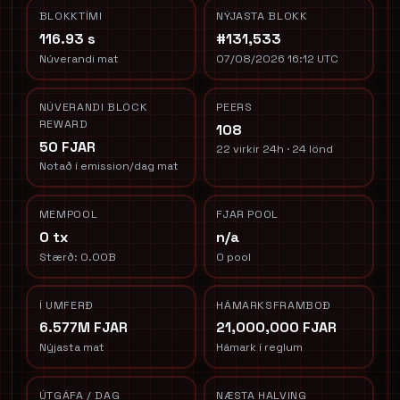
BLOKKTÍMI
NÝJASTA BLOKK
116.93 s
#131,533
Núverandi mat
07/08/2026 16:12 UTC
NÚVERANDI BLOCK
PEERS
REWARD
108
50 FJAR
22 virkir 24h · 24 lönd
Notað í emission/dag mat
MEMPOOL
FJAR POOL
0 tx
n/a
Stærð: 0.00B
0 pool
Í UMFERÐ
HÁMARKSFRAMBOÐ
6.577M FJAR
21,000,000 FJAR
Nýjasta mat
Hámark í reglum
ÚTGÁFA / DAG
NÆSTA HALVING