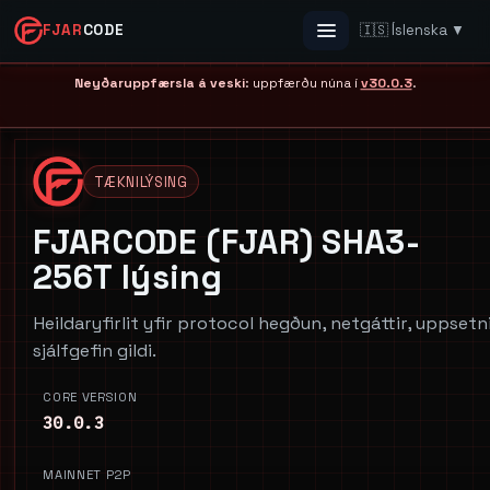
FJAR
CODE
🇮🇸 Íslenska ▼
Menu
Neyðaruppfærsla á veski
: uppfærðu núna í
v30.0.3
.
TÆKNILÝSING
FJARCODE (FJAR) SHA3-
256T lýsing
Heildaryfirlit yfir protocol hegðun, netgáttir, uppset
sjálfgefin gildi.
CORE VERSION
30.0.3
MAINNET P2P