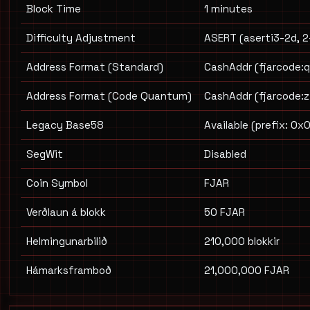
Block Time
1 minutes
Difficulty Adjustment
ASERT (aserti3-2d, 2
Address Format (Standard)
CashAddr (fjarcode:q.
Address Format (Code Quantum)
CashAddr (fjarcode:z.
Legacy Base58
Available (prefix: 0x
SegWit
Disabled
Coin Symbol
FJAR
Verðlaun á blokk
50 FJAR
Helmingunarbilið
210,000 blokkir
Hámarksframboð
21,000,000 FJAR