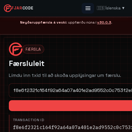
FJAR
CODE
🇮🇸 Íslenska ▼
Menu
Neyðaruppfærsla á veski
: uppfærðu núna í
v30.0.3
.
FÆRSLA
Færsluleit
Límdu inn txid til að skoða upplýsingar um færslu.
TRANSACTION ID
f8e6f2321c164f92a64a07a401e2ad9552c0c753