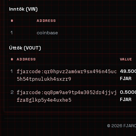
Inntök (VIN)
#
ADDRESS
1
coinbase
Úttök (VOUT)
#
ADDRESS
VALUE
1
49.50
fjarcode:qr0hpvz2am6wr9sx496n45uc
FJAR
5h54tpnulukh4sxzr9
2
0.500
fjarcode:qq8pm9ae9tp4w3052dr4jjvj
FJAR
fza8glkp5y4e4uxhe5
© 2026 FJARCO