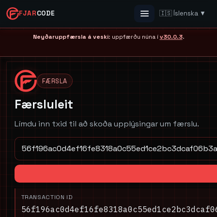
FJAR
CODE
🇮🇸 Íslenska ▼
Menu
Neyðaruppfærsla á veski
: uppfærðu núna í
v30.0.3
.
FÆRSLA
Færsluleit
Límdu inn txid til að skoða upplýsingar um færslu.
TRANSACTION ID
56f196ac0d4ef16fe8318a0c55ed1ce2bc3dcaf0