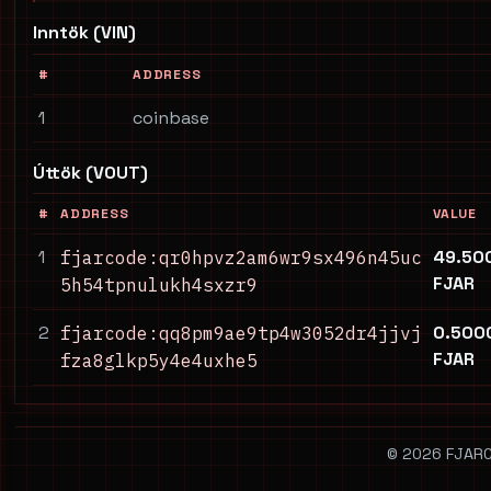
Inntök (VIN)
#
ADDRESS
1
coinbase
Úttök (VOUT)
#
ADDRESS
VALUE
1
49.50
fjarcode:qr0hpvz2am6wr9sx496n45uc
FJAR
5h54tpnulukh4sxzr9
2
0.500
fjarcode:qq8pm9ae9tp4w3052dr4jjvj
FJAR
fza8glkp5y4e4uxhe5
© 2026 FJARCO